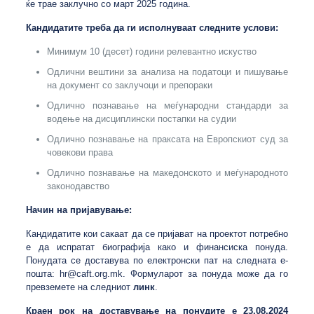
ќе трае заклучно со март 2025 година.
Кандидатите треба да ги исполнуваат следните услови:
Минимум 10 (десет) години релевантно искуство
Одлични вештини за анализа на податоци и пишување
на документ со заклучоци и препораки
Одлично познавање на меѓународни стандарди за
водење на дисциплински постапки на судии
Одлично познавање на праксата на Европскиот суд за
човекови права
Одлично познавање на македонското и меѓународното
законодавство
Начин на пријавување:
Кандидатите кои сакаат да се пријават на проектот потребно
е да испратат биографија како и финансиска понуда.
Понудата се доставува по електронски пат на следната е-
пошта:
hr@caft.org.mk
. Формуларот за понуда може да го
превземете на следниот
линк
.
Краен рок на доставување на понудите е 23.08.2024