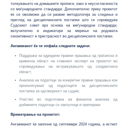
толкувањето на домашните прописи, како и неусогласеноста
со меѓународните стандарди. Дополнително преку проектот
ќе се овозможи да се развие методологија за следење и
преглед на дисциплинските постапки што ги спроведува
Судскиот совет врз основа на меѓународни стандарди,
вклучително и индикатори за мерење на родовата
сензитивност и пристрасност во дисциплинските постапки.
Ангажманот ќе ги опфаќа следните задачи:
Поддршка за одредени правни прашања од граѓанска и
кривична област на главниот експерт на проектот во
спроведување на истражувањето од соодветната
област;
Анализа на податоци за конкретни правни прашања кои
произлегуваат од податоците за дисциплинските
постапки за одговорност на судии;
Учество во подготовка на финална анализа од
добиените податоци со заклучоци и препораки
Времетраење на проектот:
Ангажманот ќе започне од септември 2024 година, а истиот