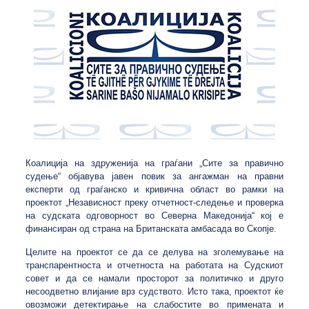
Коалиција на здруженија на граѓани „Сите за правично
судење“ објавува јавен повик за ангажман на правни
експерти од граѓанско и кривична област во рамки на
проектот „Независност преку отчетност-следење и проверка
на судската одговорност во Северна Македонија“ кој е
финансиран од страна на Британската амбасада во Скопје.
Целите на проектот се да се делува на зголемување на
транспарентноста и отчетноста на работата на Судскиот
совет и да се намали просторот за политичко и друго
несоодветно влијание врз судството. Исто така, проектот ќе
овозможи детектирање на слабостите во примената и