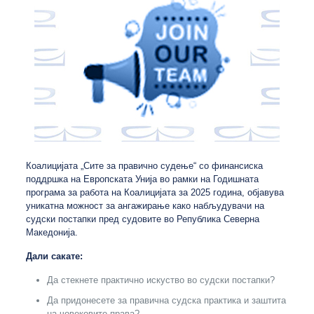
Коалицијата „Сите за правично судење“ со финансиска
поддршка на Европската Унија во рамки на Годишната
програма за работа на Коалицијата за 2025 година, објавува
уникатна можност за ангажирање како набљудувачи на
судски постапки пред судовите во Република Северна
Македонија.
Дали сакате:
Да стекнете практично искуство во судски постапки?
Да придонесете за правична судска практика и заштита
на човековите права?