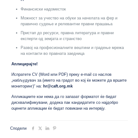
Финансиски надоместок
Можност за учество на обуки за начелата на фер и
правично судење и релевантни правни прашања
Пристап до ресурси, правна литература и правни
експерти од земјата и странство
Развој на професионалните вештини и градење мрежа
на контакти во правната заедница
Аплицирајте!
Испратете CV (Word или PDF) преку e-mail со наслов
„набљудувач за (името на градот во кој ќе можете да вршите
мониторинг)“ на:
hr@caft.org.mk
Апликациите кои нема да го запазат форматот ќе бидат
дисквалификувани, додека пак кандидатите со најдобро
оценети апликации ќе бидат повикани на интервју.
Сподели