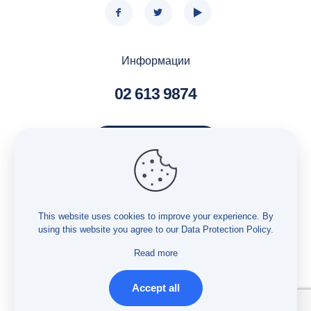
Информации
02 613 9874
Контактирај нè
Услуги – Бесплатна правна помош
Услуги – Истражување
This website uses cookies to improve your experience. By
using this website you agree to our
Data Protection Policy
.
Услуги – Мониторинг
Заштита на лични податоци
Read more
Accept all
© Developed by
PROCESS IN
. Hosted by
INHOST
.