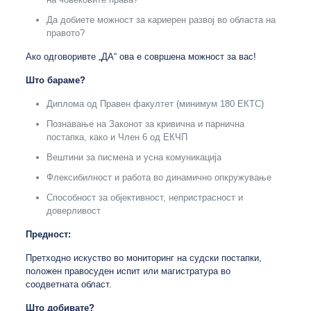
Да добиете можност за кариерен развој во областа на
правото?
Ако одговоривте „ДА“ ова е совршена можност за вас!
Што бараме?
Диплома од Правен факултет (минимум 180 ЕКТС)
Познавање на Законот за кривична и парнична
постапка, како и Член 6 од ЕКЧП
Вештини за писмена и усна комуникација
Флексибилност и работа во динамично опкружување
Способност за објективност, непристрасност и
доверливост
Предност:
Претходно искуство во мониторинг на судски постапки,
положен правосуден испит или магистратура во
соодветната област.
Што добивате?