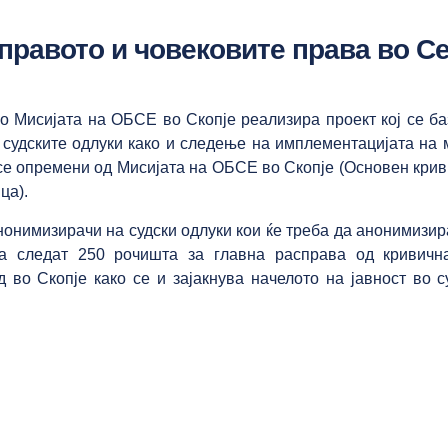
правото и човековите права во Се
со Мисијата на ОБСЕ во Скопје реализира проект кој се 
 судските одлуки како и следење на имплементацијата на
 се опремени од Мисијата на ОБСЕ во Скопје (Основен криви
ца).
онимизирачи на судски одлуки кои ќе треба да анонимизира
 следат 250 рочишта за главна расправа од кривична
 во Скопје како се и зајакнува начелото на јавност во с