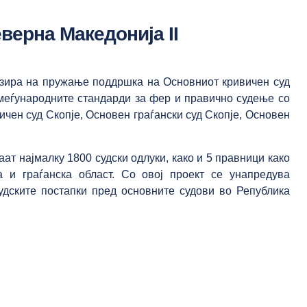
верна Македонија II
базира на пружање поддршка на Основниот кривичен суд
 меѓународните стандарди за фер и правично судење со
чен суд Скопје, Основен граѓански суд Скопје, Основен
ат најмалку 1800 судски одлуки, како и 5 правници како
 и граѓанска област. Со овој проект се унапредува
удските постапки пред основните судови во Република