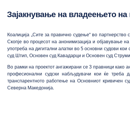
Зајакнување на владеењето на 
Коалиција „Сите за правично судење“ во партнерство 
Скопје во процесот на анонимизација и објавување на
употреба на дигитални алатки во 5 основни судови кои
суд Штип, Основен суд Кавадарци и Основен суд Струми
Во рамки на проектот ангажирани се 3 правници како ан
професионални судски набљудувачи кои ќе треба да
транспарентното работење на Основниот кривичен суд
Северна Македонија.