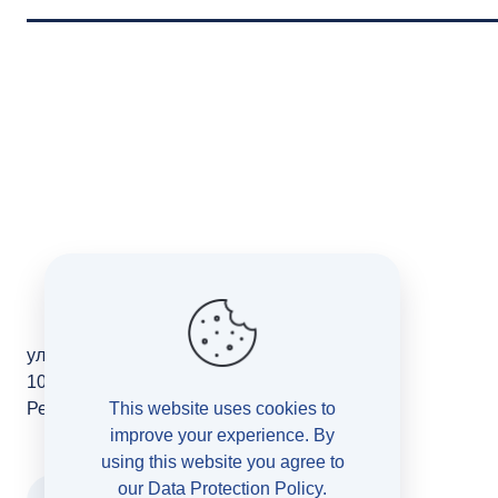
ул. Македонија 11/2-10
1000, Скопје
Република Северна Македонија
This website uses cookies to
improve your experience. By
using this website you agree to
our
Data Protection Policy
.