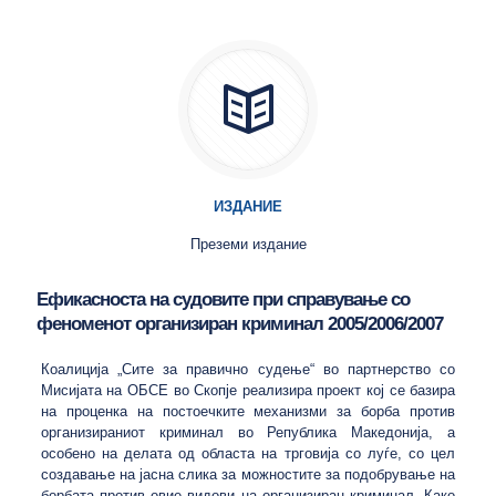
ИЗДАНИЕ
Преземи издание
Ефикасноста на судовите при справување со
феноменот организиран криминал 2005/2006/2007
Коалиција „Сите за правично судење“ во партнерство со
Мисијата на ОБСЕ во Скопје реализира проект кој се базира
на проценка на постоечките механизми за борба против
организираниот криминал во Република Македонија, а
особено на делата од областа на трговија со луѓе, со цел
создавање на јасна слика за можностите за подобрување на
борбата против овие видови на организиран криминал. Како