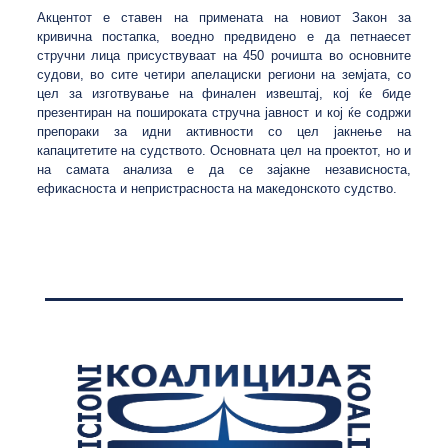
Акцентот е ставен на примената на новиот Закон за
кривична постапка, воедно предвидено е да петнаесет
стручни лица присуствуваат на 450 рочишта во основните
судови, во сите четири апелациски региони на земјата, со
цел за изготвување на финален извештај, кој ќе биде
презентиран на пошироката стручна јавност и кој ќе содржи
препораки за идни активности со цел јакнење на
капацитетите на судството. Основната цел на проектот, но и
на самата анализа е да се зајакне независноста,
ефикасноста и непристрасноста на македонското судство.