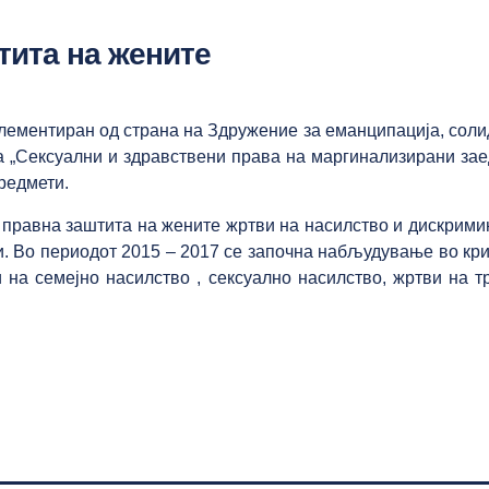
тита на жените
лементиран од страна на Здружение за еманципација, солид
 „Сексуални и здравствени права на маргинализирани заед
редмети.
правна заштита на жените жртви на насилство и дискримина
ки. Во периодот 2015 – 2017 се започна набљудување во кри
 на семејно насилство , сексуално насилство, жртви на тр