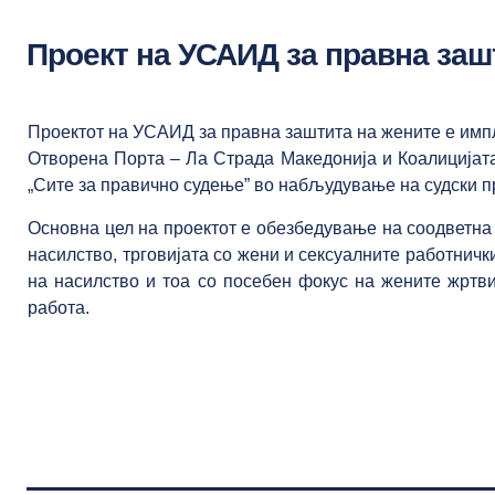
Проект на УСАИД за правна заш
Проектот на УСАИД за правна заштита на жените е имп
Отворена Порта – Ла Страда Македонија и Коалицијата
„Сите за правично судење” во набљудување на судски п
Основна цел на проектот е обезбедување на соодветна 
насилство, трговијата со жени и сексуалните работнич
на насилство и тоа со посебен фокус на жените жртви
работа.