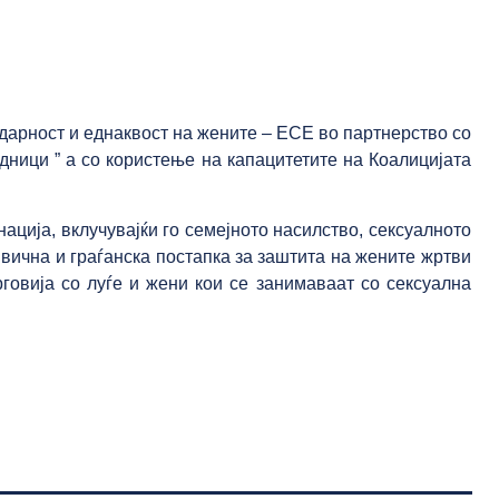
арност и еднаквост на жените – ЕСЕ во партнерство со
ници ” а со користење на капацитетите на Коалицијата
ција, вклучувајќи го семејното насилство, сексуалното
вична и граѓанска постапка за заштита на жените жртви
говија со луѓе и жени кои се занимаваат со сексуална