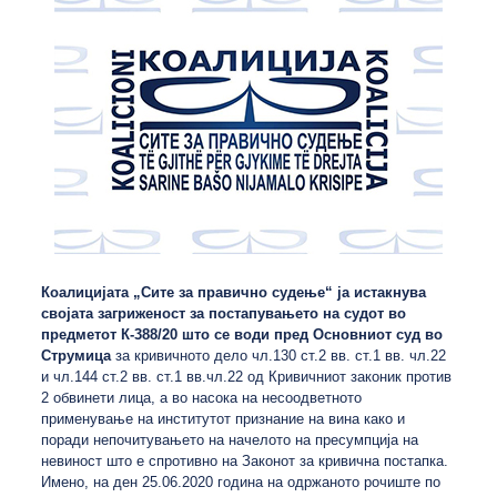
Коалицијата „Сите за правично судење“ ја истакнува
својата загриженост за постапувањето на судот во
предметот К-388/20 што се води пред Основниот суд во
Струмица
за кривичното дело чл.130 ст.2 вв. ст.1 вв. чл.22
и чл.144 ст.2 вв. ст.1 вв.чл.22 од Кривичниот законик против
2 обвинети лица, а во насока на несоодветното
применување на институтот признание на вина како и
поради непочитувањето на начелото на пресумпција на
невиност што е спротивно на Законот за кривична постапка.
Имено, на ден 25.06.2020 година на одржаното рочиште по