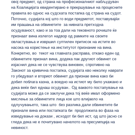
овој предмет, од страна на професионалниот набљудувач
на Коалицијата евидентирано е прекршување на процесните
правила во однос на судската постапка од страна на судот.
Поточно, судијата кој што го води предметот, поставувајќи
им прашања на обвинетите за нивната претходна
осудуваност, како и за тоа дали на тековното рочиште ќе
признаат вина излегол надвор од рамките на своите
овластувања и извршил суптилен притисок на истите во
насока на користење на институтот признание на вина.
Конкретно, во текот на главната расправа, откако еден од
обвинетите признал вина, додека пак другиот обвинет се
изјаснил дека не се чувствува виновен, спротивно на
Законот за кривична постапка, судијата кво неколку наврати
го убедувал и вториот обвинет да признае вина како би
добил поблага казна, а воедно на истиот му било укажано и
дека веќе бил еднаш осудуван.. Од ваквото постапување на
судијата може да се заклучи дека тој веќе имал оформено
мислење за обвинетите лица кое што влијаело на
одлучувањето, така што без разлика дали обвинетите би
признале вина или постапката би продолжила во фаза на
изведување на докази , исходот би бил ист, од што јасно се
гледа дека не е почитувано начелото на пресумпција на
невиност.