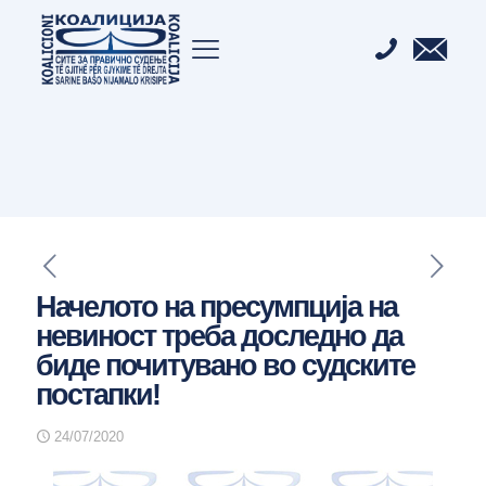
Начелото на пресумпција на
невиност треба доследно да
биде почитувано во судските
постапки!
24/07/2020