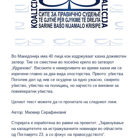
Во Македонија има 40 лица кои издржуваат казна доживотен
затвор. Тие се сместени во посебно крило во затворот
„Идризово“. Високите и немерливите во време казни им се
изречени главно за два вида злосторства. Првото: убиства.
Поголем дел од нив се осудени за едно ужасно, свирепо
убиство, убиство на полицаец, но најчесто се виновни за
повеќекратни убиства.
Целиот текст можете да го прочитате на следниот
линк
.
Автор: Миомир Серафиновиќ
Сторијата е изработена во рамки на проектот: „Зајакнување
на капацитетите на истражувачките новинари во областите
од Поглавјето 23, а со фокус на правосудството“.