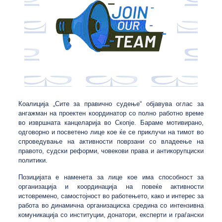
Коалиција „Сите за правично судење“ објавува оглас за
ангажман на проектен координатор со полно работно време
во извршната канцеларија во Скопје. Бараме мотивирано,
одговорно и посветено лице кое ќе се приклучи на тимот во
спроведување на активности поврзани со владеење на
правото, судски реформи, човекови права и антикорупциски
политики.
Позицијата е наменета за лице кое има способност за
организација и координација на повеќе активности
истовремено, самостојност во работењето, како и интерес за
работа во динамична организациска средина со интензивна
комуникација со институции, донатори, експерти и граѓански