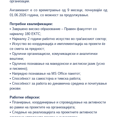
организации.
Ангажманот е со времетраење од 9 месеци, почнувајќи од
01.06.2026 година, со можност за продолжување.
Потребни квалификации:
• Завршено високо образование – Правен факултет со
најмалку 180 ЕКТС;
• Најмалку 2 години работно искуство во граѓанскиот сектор;
• Искуство во координација и имплементација на проекти ќе
се смета за предност;
• Одлични организациски, комуникациски и аналитички
вештини;
• Одлично познавање на македонски и англиски јазик (усно
и писмено);
• Напредно познавање на MS Office пакетот;
• Способност за самостојна и тимска работа;
• Способност за работа во динамична средина и почитување
рокови.
Работни обврски:
• Планирање, координирање и спроведување на активности
во рамки на проектите на организацијата;
• Следење на реализацијата на проектните активности