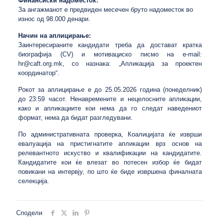
Финансиски надоместок:
За ангажманот е предвиден месечен бруто надоместок во
износ од 98.000 денари.
Начин на аплицирање:
Заинтересираните кандидати треба да достават кратка
биографија (CV) и мотивациско писмо на e-mail:
hr@caft.org.mk, со назнака: „Апликација за проектен
координатор“.
Рокот за аплицирање е до 25.05.2026 година (понеделник)
до 23:59 часот. Ненавремените и нецелосните апликации,
како и апликациите кои нема да го следат наведениот
формат, нема да бидат разгледувани.
По административната проверка, Коалицијата ќе изврши
евалуација на пристигнатите апликации врз основ на
релевантното искуство и квалификации на кандидатите.
Кандидатите кои ќе влезат во потесен избор ќе бидат
повикани на интервју, по што ќе биде извршена финалната
селекција.
Сподели