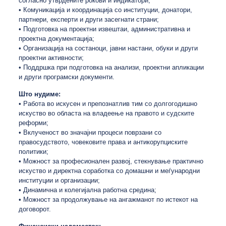
согласно утврдените рокови и индикатори;
• Комуникација и координација со институции, донатори,
партнери, експерти и други засегнати страни;
• Подготовка на проектни извештаи, административна и
проектна документација;
• Организација на состаноци, јавни настани, обуки и други
проектни активности;
• Поддршка при подготовка на анализи, проектни апликации
и други програмски документи.
Што нудиме:
• Работа во искусен и препознатлив тим со долгогодишно
искуство во областа на владеење на правото и судските
реформи;
• Вклученост во значајни процеси поврзани со
правосудството, човековите права и антикорупциските
политики;
• Можност за професионален развој, стекнување практично
искуство и директна соработка со домашни и меѓународни
институции и организации;
• Динамична и колегијална работна средина;
• Можност за продолжување на ангажманот по истекот на
договорот.