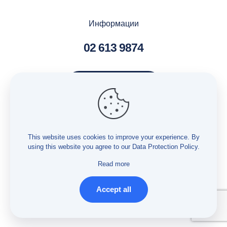
Информации
02 613 9874
Контактирај нè
Услуги – Бесплатна правна помош
Услуги – Истражување
This website uses cookies to improve your experience. By
using this website you agree to our
Data Protection Policy
.
Услуги – Мониторинг
Заштита на лични податоци
Read more
Accept all
© Developed by
PROCESS IN
. Hosted by
INHOST
.